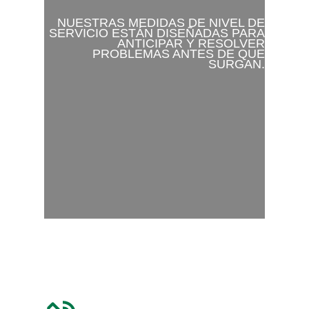
NUESTRAS MEDIDAS DE NIVEL DE
SERVICIO ESTÁN DISEÑADAS PARA
ANTICIPAR Y RESOLVER
PROBLEMAS ANTES DE QUE
SURGAN.
HOME
Close
SERVICES
Menu
SUPPLY CHAIN MANAGE
ABOUT
SOURCING AND SUPPLY
BELIEFS AND VALUES
INDUSTRIES
CUSTOM BLENDING
BLOG
OIL & GAS
CAREERS
DISTRIBUTION EXCELLEN
SUSTAINABILITY
CHEMICAL MANUFACTUR
CONTACT US
DIVERSITY
POLYURETHANE FOAM