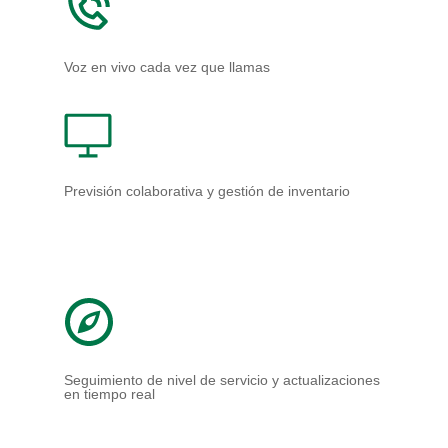
SEARCH PRODUCTS
LEADERSHIP TEAM
CASE (COATINGS, ADHESIV
SEALANTS, & ELASTOMER
MAPS, LOCATIONS, AND O
Voz en vivo cada vez que llamas
PERSONAL CARE
HI&I (HOUSEHOLD INDUS
INSTITUTIONAL)
WATER TREATMENT
Previsión colaborativa y gestión de inventario
AGRICULTURE
Seguimiento de nivel de servicio y actualizaciones
en tiempo real