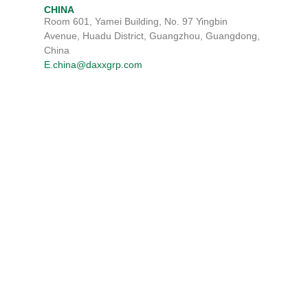
CHINA
Room 601, Yamei Building, No. 97 Yingbin
Avenue, Huadu District, Guangzhou, Guangdong,
China
E.china@daxxgrp.com
TERMS & CONDITIONS
DISCLAIMER